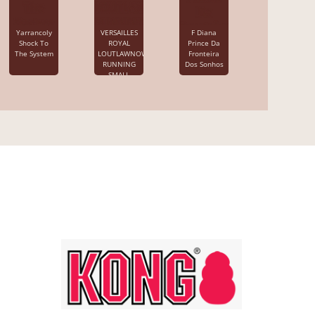
Yarrancoly
VERSAILLES
F Diana
Shock To
ROYAL
Prince Da
The System
LOUTLAWNOW
Fronteira
RUNNING
Dos Sonhos
SMALL
TOWN