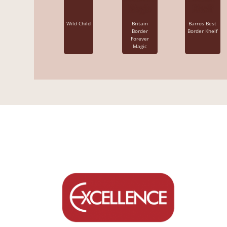
Wild Child
Britain
Barros Best
Border
Border Khelf
Forever
Magic