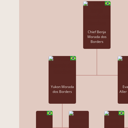
Chief Benja
Morada dos
Borders
Yukon Morada
Eva
dos Borders
Aller 