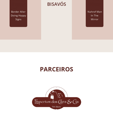
BISAVÓS
Border Aller
Nahrof Man
Doing Happy
In The
Signs
Mirror
PARCEIROS