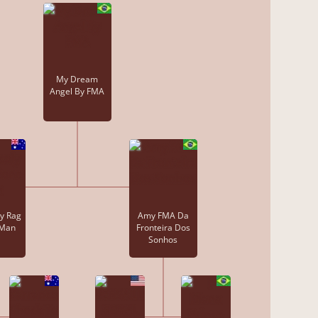
My Dream
Angel By FMA
y Rag
Amy FMA Da
 Man
Fronteira Dos
Sonhos