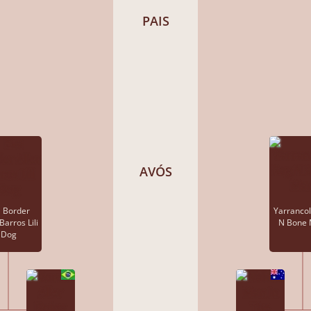
PAIS
AVÓS
 Border
Yarrancol
Barros Lili
N Bone
Dog