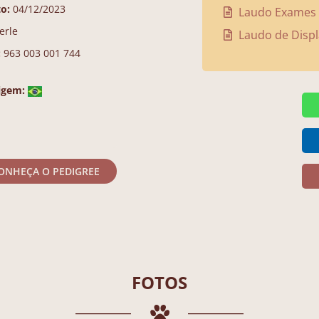
o:
04/12/2023
Laudo Exames G
erle
Laudo de Displ
:
963 003 001 744
igem:
ONHEÇA O PEDIGREE
FOTOS