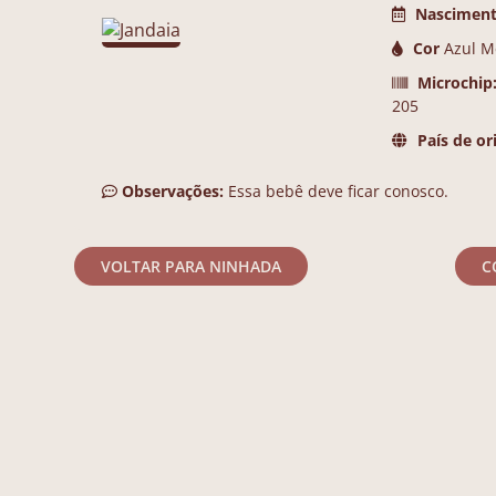
Nasciment
Cor
Azul M
Microchip
205
País de or
Observações:
 Essa bebê deve ficar conosco.
VOLTAR PARA NINHADA
C