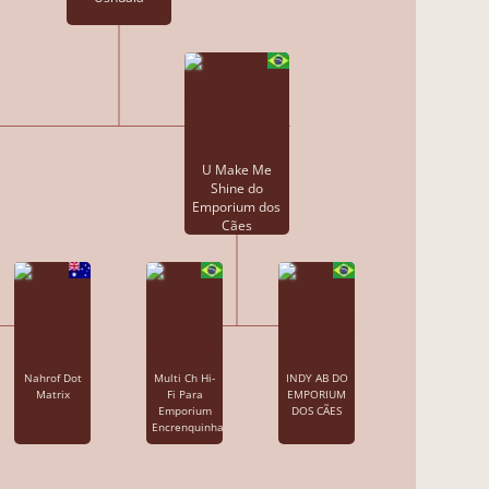
U Make Me
Shine do
Emporium dos
Cães
Nahrof Dot
Multi Ch Hi-
INDY AB DO
Matrix
Fi Para
EMPORIUM
Emporium
DOS CÃES
Encrenquinha's