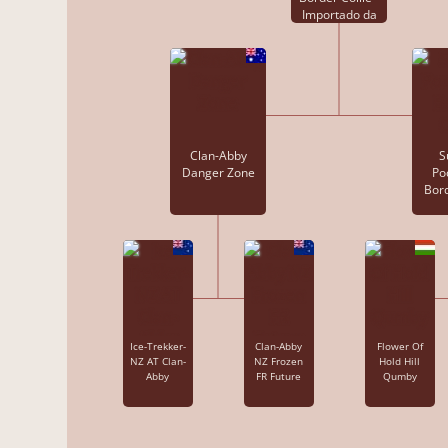
Importado da
Polônia
Clan-Abby
S
Danger Zone
Po
Bord
Ice-Trekker-
Clan-Abby
Flower Of
NZ AT Clan-
NZ Frozen
Hold Hill
Abby
FR Future
Qumby