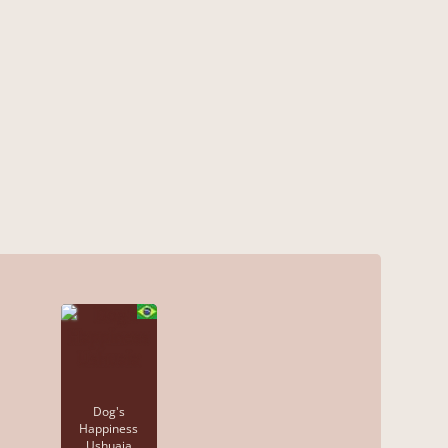
Dog's
Happiness
Ushuaia