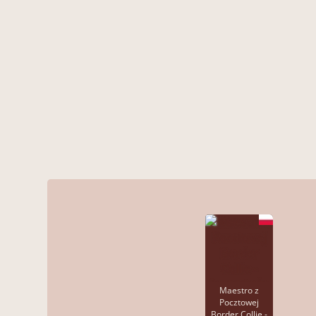
Maestro z
Pocztowej
Border Collie -